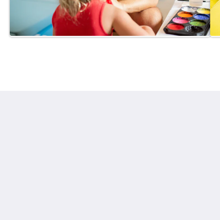
โรงแรมซันวิงบางเทา
เลขที่ 22 ม.2 ต.เชิงทะเล อ.ถลาง จ.ภูเก็ต 83110
Thalang, Phuket 83110
Thailand
+66 76 337 400
info@sunwingphuket.com
โซเชียลมีเดีย