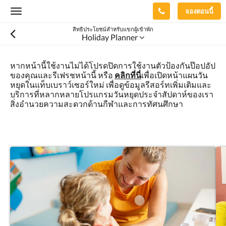
จองตอนนี้
Toggle
navigation
สิทธิประโยชน์สำหรับแขกผู้เข้าพัก
Holiday Planner
หากหน้านี้ใช้งานไม่ได้โปรดปิดการใช้งานตัวป้องกันป๊อปอัป
ของคุณและรีเฟรชหน้านี้ หรือ
คลิกที่นี่
เพื่อเปิดหน้าแผนวัน
หยุดในแท็บเบราว์เซอร์ใหม่ เพื่อดูข้อมูลรีสอร์ทเพิ่มเติมและ
บริการที่หลากหลายโปรแกรมวันหยุดประจำสัปดาห์ของเรา
สิ่งอำนวยความสะดวกด้านกีฬาและการทัศนศึกษา